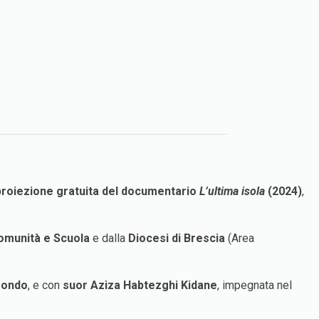
proiezione gratuita del documentario
L’ultima isola
(2024)
,
omunità e Scuola
e dalla
Diocesi di Brescia
(Area
mondo
, e con
suor Aziza Habtezghi Kidane
, impegnata nel