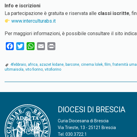
Info e iscrizioni
La partecipazione è gratuita e riservata alle
classi iscritte
, f
www.interculturabs.it
Per maggiori informazioni, è possibile consultare il sito indicat
F
T
W
E
P
a
w
h
m
r
c
i
a
a
i
4febbraio
,
africa
,
azazet kidane
,
barcone
,
cinema lolek
,
film
,
fraternità um
e
t
t
i
n
ultimaisola
,
vito fiorino
,
vitofiorino
b
t
s
l
t
o
e
A
P
o
r
p
o
k
p
DIOCESI DI BRESCIA
s
Curia Diocesana di Brescia
t
Via Trieste, 13 - 25121 Brescia
Tel.
030.3722.1