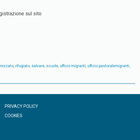
egistrazione sul sito
rezzato
,
rifugiato
,
salvare
,
scuole
,
ufficio migranti
,
ufficio pastoralemigranti
,
PRIVACY POLICY
COOKIES