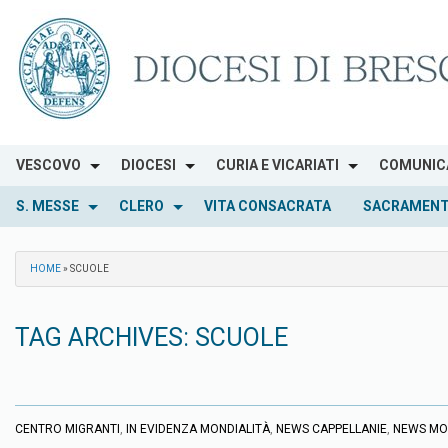
Skip
to
content
VESCOVO
DIOCESI
CURIA E VICARIATI
COMUNIC
S. MESSE
CLERO
VITA CONSACRATA
SACRAMENT
HOME
»
SCUOLE
TAG ARCHIVES:
SCUOLE
CENTRO MIGRANTI
,
IN EVIDENZA MONDIALITÀ
,
NEWS CAPPELLANIE
,
NEWS MO