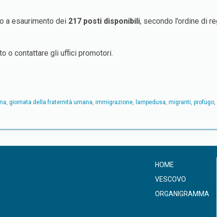
ino a esaurimento dei
217 posti disponibili
, secondo l’ordine di r
o o contattare gli uffici promotori.
ana
,
giornata della fraternità umana
,
immigrazione
,
lampedusa
,
migranti
,
profugo
,
HOME
VESCOVO
ORGANIGRAMMA