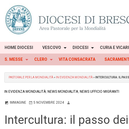
Skip
to
content
HOME DIOCESI
VESCOVO
DIOCESI
CURIA E VICAR
S. MESSE
CLERO
VITA CONSACRATA
SACRAMENT
PASTORALE PER LA MONDIALITÀ
»
IN EVIDENZA MONDIALITÀ
»
INTERCULTURA: IL PASS
IN EVIDENZA MONDIALITÀ
,
NEWS MONDIALITA
,
NEWS UFFICIO MIGRANTI
IMMAGINE
5 NOVEMBRE 2024
Intercultura: il passo de