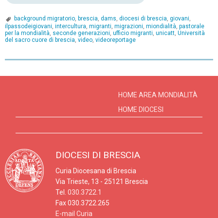
background migratorio
,
brescia
,
dams
,
diocesi di brescia
,
giovani
,
ilpassodeigiovani
,
intercultura
,
migranti
,
migrazioni
,
miondialità
,
pastorale
per la mondialità
,
seconde generazioni
,
ufficio migranti
,
unicatt
,
Università
del sacro cuore di brescia
,
video
,
videoreportage
P
o
s
HOME AREA MONDIALITÀ
t
HOME DIOCESI
N
a
v
DIOCESI DI BRESCIA
i
Curia Diocesana di Brescia
g
Via Trieste, 13 - 25121 Brescia
a
Tel.
030.3722.1
t
Fax 030.3722.265
E-mail Curia
i