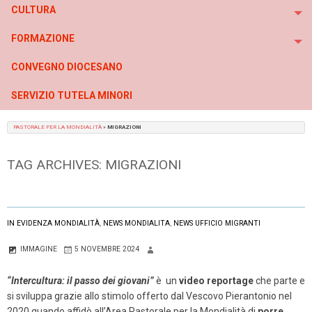
CULTURA
To
FORMAZIONE
To
CONVEGNO DIOCESANO
SERVIZIO TUTELA MINORI
PASTORALE PER LA MONDIALITÀ
»
MIGRAZIONI
TAG ARCHIVES:
MIGRAZIONI
IN EVIDENZA MONDIALITÀ
,
NEWS MONDIALITA
,
NEWS UFFICIO MIGRANTI
IMMAGINE
5 NOVEMBRE 2024
“Intercultura: il passo dei giovani”
è un
video reportage
che parte e
si sviluppa grazie allo stimolo offerto dal Vescovo Pierantonio nel
2020 quando affidò all’Area Pastorale per la Mondialità di
porre