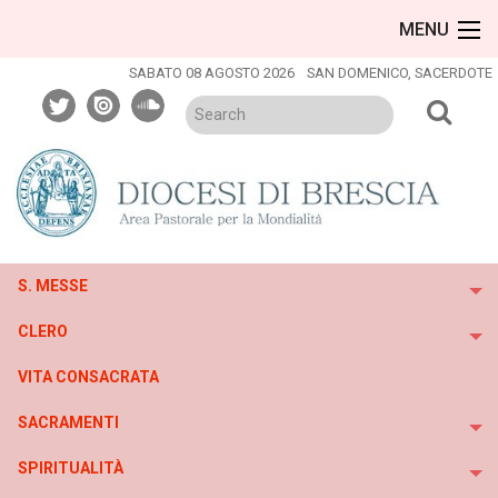
Skip
MENU
to
content
SABATO 08 AGOSTO 2026
SAN DOMENICO, SACERDOTE
twitter
issuu
soundcloud
S. MESSE
To
CLERO
To
VITA CONSACRATA
SACRAMENTI
To
SPIRITUALITÀ
To