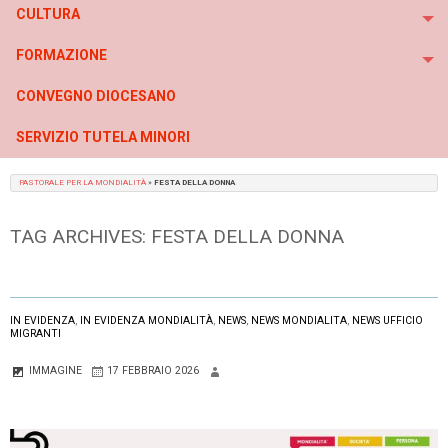
CULTURA
To
FORMAZIONE
To
CONVEGNO DIOCESANO
SERVIZIO TUTELA MINORI
PASTORALE PER LA MONDIALITÀ
»
FESTA DELLA DONNA
TAG ARCHIVES:
FESTA DELLA DONNA
IN EVIDENZA
,
IN EVIDENZA MONDIALITÀ
,
NEWS
,
NEWS MONDIALITA
,
NEWS UFFICIO
MIGRANTI
IMMAGINE
17 FEBBRAIO 2026