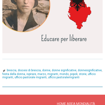
brescia
,
diocesi di brescia
,
donne
,
donne significative
,
donnesignificative
,
festa della donna
,
ispirare
,
marzo
,
migranti
,
mondo
,
popoli
,
storie
,
ufficio
migranti
,
ufficio pastorale migranti
,
ufficio pastoralemigranti
P
o
s
HOME AREA MONDIALITÀ