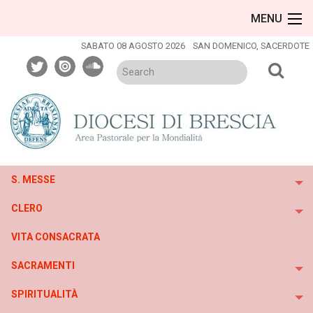
Skip
MENU
to
content
SABATO 08 AGOSTO 2026
SAN DOMENICO, SACERDOTE
twitter
issuu
soundcloud
S. MESSE
To
CLERO
To
VITA CONSACRATA
SACRAMENTI
To
SPIRITUALITÀ
To