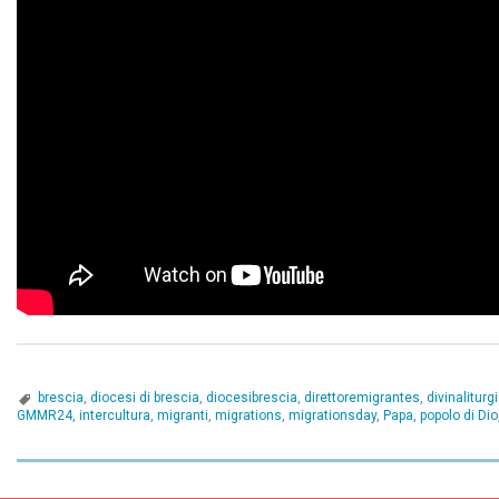
brescia
,
diocesi di brescia
,
diocesibrescia
,
direttoremigrantes
,
divinaliturg
GMMR24
,
intercultura
,
migranti
,
migrations
,
migrationsday
,
Papa
,
popolo di Dio
P