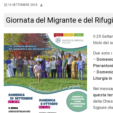
16 SETTEMBRE 2024
Giornata del Migrante e del Rifug
Il 29 Sette
titolo del 
Due sono i 
–
Domenica
Pierantoni
–
Domenica
Liturgia in
Nel messagg
questa te
della Chiesa
Signore ch