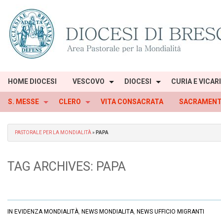
Skip
to
content
HOME DIOCESI
VESCOVO
DIOCESI
CURIA E VICAR
S. MESSE
CLERO
VITA CONSACRATA
SACRAMENT
PASTORALE PER LA MONDIALITÀ
»
PAPA
TAG ARCHIVES:
PAPA
IN EVIDENZA MONDIALITÀ
,
NEWS MONDIALITA
,
NEWS UFFICIO MIGRANTI