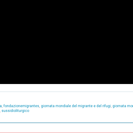
ia
,
fondazionemigrantes
,
giornata mondiale del migrante e del rifugi
,
giornata mon
,
sussidioliturgico