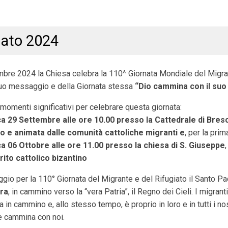
iato 2024
mbre 2024 la Chiesa celebra la 110^ Giornata Mondiale del Migran
suo messaggio e della Giornata stessa
“Dio cammina con il suo
momenti significativi per celebrare questa giornata:
 29 Settembre alle ore 10.00 presso la Cattedrale di Bres
o e animata dalle comunità cattoliche migranti e
, per la prim
 06 Ottobre alle ore 11.00 presso la chiesa di S. Giuseppe
 rito cattolico bizantino
io per la 110° Giornata del Migrante e del Rifugiato il Santo Pa
rra
, in cammino verso la “vera Patria”, il Regno dei Cieli. I mig
 in cammino e, allo stesso tempo, è proprio in loro e in tutti i nos
e cammina con noi.