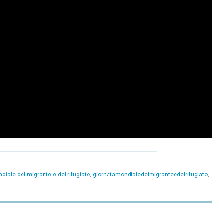
diale del migrante e del rifugiato
,
giornatamondialedelmigranteedelrifugiato
,