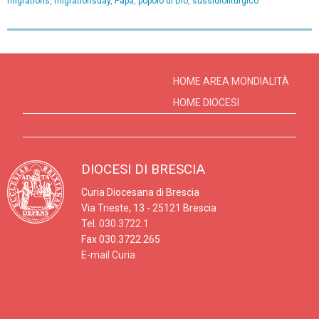
migrations
,
migrationsday
,
Papa
,
popolo di Dio
,
sussidioliturgico
P
o
s
HOME AREA MONDIALITÀ
t
HOME DIOCESI
N
a
v
DIOCESI DI BRESCIA
i
Curia Diocesana di Brescia
g
Via Trieste, 13 - 25121 Brescia
a
Tel.
030.3722.1
t
Fax 030.3722.265
E-mail Curia
i
o
Privacy policy
Cookies
n