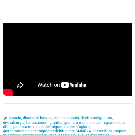
brescia
,
diocesi di brescia
,
diocesibrescia
,
direttoremigrantes
,
divinaliturgia
,
fondazionemigrantes
,
giornata mondiale del migrante e del
rifugi
,
giornata mondiale del migrante e del rifugiato
,
giornatamondialedelmigranteedelrifugiato
,
GMMR24
,
intercultura
,
migranti
,