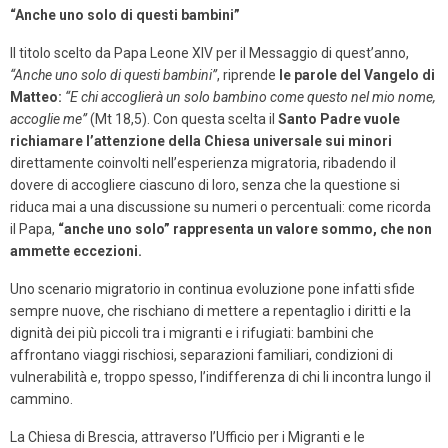
“Anche uno solo di questi bambini”
Il titolo scelto da Papa Leone XIV per il Messaggio di quest’anno,
“Anche uno solo di questi bambini”
, riprende
le parole del Vangelo di
Matteo:
“E chi accoglierà un solo bambino come questo nel mio nome,
accoglie me”
(Mt 18,5). Con questa scelta il
Santo Padre vuole
richiamare l’attenzione della Chiesa universale sui minori
direttamente coinvolti nell’esperienza migratoria, ribadendo il
dovere di accogliere ciascuno di loro, senza che la questione si
riduca mai a una discussione su numeri o percentuali: come ricorda
il Papa,
“anche uno solo” rappresenta un valore sommo, che non
ammette eccezioni.
Uno scenario migratorio in continua evoluzione pone infatti sfide
sempre nuove, che rischiano di mettere a repentaglio i diritti e la
dignità dei più piccoli tra i migranti e i rifugiati: bambini che
affrontano viaggi rischiosi, separazioni familiari, condizioni di
vulnerabilità e, troppo spesso, l’indifferenza di chi li incontra lungo il
cammino.
La Chiesa di Brescia, attraverso l’Ufficio per i Migranti e le