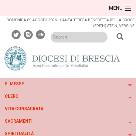
Skip
MENU
to
content
DOMENICA 09 AGOSTO 2026
SANTA TERESA BENEDETTA DELLA CROCE
(EDITH) STEIN, VERGINE
twitter
issuu
soundcloud
S. MESSE
To
CLERO
To
VITA CONSACRATA
SACRAMENTI
To
SPIRITUALITÀ