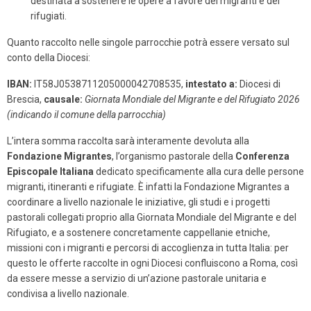
destinata a sostenere le opere a favore dei migranti e dei
rifugiati.
Quanto raccolto nelle singole parrocchie potrà essere versato sul
conto della Diocesi:
IBAN:
IT58J0538711205000042708535,
intestato a:
Diocesi di
Brescia,
causale:
Giornata Mondiale del Migrante e del Rifugiato 2026
(indicando il comune della parrocchia)
L’intera somma raccolta sarà interamente devoluta alla
Fondazione Migrantes
, l’organismo pastorale della
Conferenza
Episcopale Italiana
dedicato specificamente alla cura delle persone
migranti, itineranti e rifugiate. È infatti la Fondazione Migrantes a
coordinare a livello nazionale le iniziative, gli studi e i progetti
pastorali collegati proprio alla Giornata Mondiale del Migrante e del
Rifugiato, e a sostenere concretamente cappellanie etniche,
missioni con i migranti e percorsi di accoglienza in tutta Italia: per
questo le offerte raccolte in ogni Diocesi confluiscono a Roma, così
da essere messe a servizio di un’azione pastorale unitaria e
condivisa a livello nazionale.