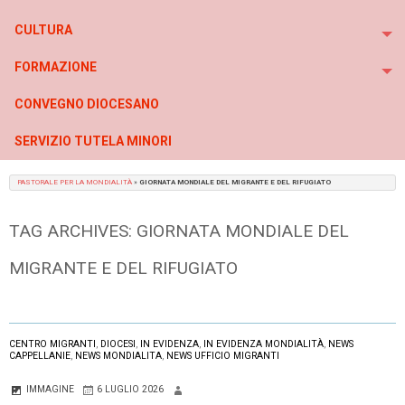
To
CULTURA
To
FORMAZIONE
To
CONVEGNO DIOCESANO
SERVIZIO TUTELA MINORI
PASTORALE PER LA MONDIALITÀ
»
GIORNATA MONDIALE DEL MIGRANTE E DEL RIFUGIATO
TAG ARCHIVES:
GIORNATA MONDIALE DEL
MIGRANTE E DEL RIFUGIATO
CENTRO MIGRANTI
,
DIOCESI
,
IN EVIDENZA
,
IN EVIDENZA MONDIALITÀ
,
NEWS
CAPPELLANIE
,
NEWS MONDIALITA
,
NEWS UFFICIO MIGRANTI
IMMAGINE
6 LUGLIO 2026