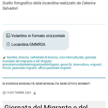
Scatto fotografico della locandina realizzato da Caterina
Salvadori
Volantino in formato orizzontale
Locandina GMMR26
bambini
,
brescia
,
cattedrale di brescia
,
coro interculturale
,
giornata
mondiale del migrante e del rifugiato
,
giornatamondialedelmigranteedelrifugiato
,
gmmr26
,
intercultura
,
migranti
,
minori
,
pastorale migranti
,
ufficio pastorale migranti
IN EVIDENZA MONDIALITÀ
,
NEWS MONDIALITA
,
NEWS UFFICIO MIGRANTI
16 SETTEMBRE 2024
Giornata del Migrante e del