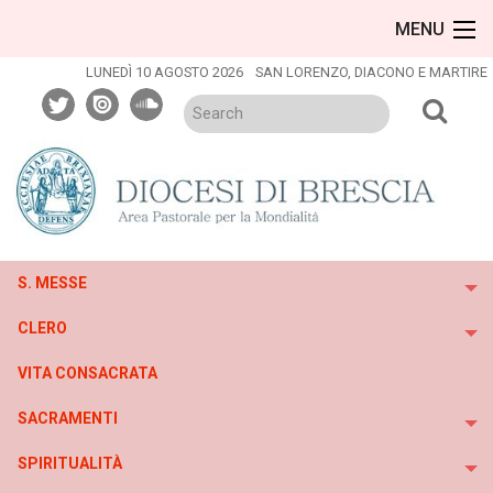
Skip
MENU
to
content
LUNEDÌ 10 AGOSTO 2026
SAN LORENZO, DIACONO E MARTIRE
twitter
issuu
soundcloud
S. MESSE
To
CLERO
To
VITA CONSACRATA
SACRAMENTI
To
SPIRITUALITÀ
To