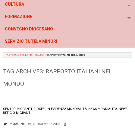
CULTURA
To
FORMAZIONE
To
CONVEGNO DIOCESANO
SERVIZIO TUTELA MINORI
PASTORALE PER LA MONDIALITÀ
»
RAPPORTO ITALIANI NEL MONDO
TAG ARCHIVES:
RAPPORTO ITALIANI NEL
MONDO
CENTRO MIGRANTI
,
DIOCESI
,
IN EVIDENZA MONDIALITÀ
,
NEWS MONDIALITA
,
NEWS
UFFICIO MIGRANTI
IMMAGINE
17 DICEMBRE 2025