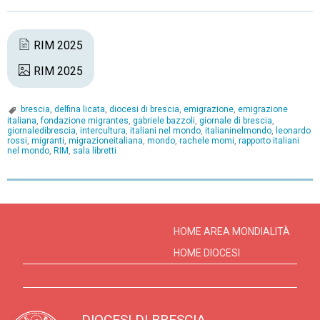
RIM 2025
RIM 2025
brescia
,
delfina licata
,
diocesi di brescia
,
emigrazione
,
emigrazione
italiana
,
fondazione migrantes
,
gabriele bazzoli
,
giornale di brescia
,
giornaledibrescia
,
intercultura
,
italiani nel mondo
,
italianinelmondo
,
leonardo
rossi
,
migranti
,
migrazioneitaliana
,
mondo
,
rachele momi
,
rapporto italiani
nel mondo
,
RIM
,
sala libretti
P
o
s
HOME AREA MONDIALITÀ
t
HOME DIOCESI
N
a
v
DIOCESI DI BRESCIA