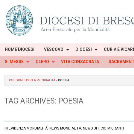
Skip
to
content
HOME DIOCESI
VESCOVO
DIOCESI
CURIA E VICAR
S. MESSE
CLERO
VITA CONSACRATA
SACRAMENT
PASTORALE PER LA MONDIALITÀ
»
POESIA
TAG ARCHIVES:
POESIA
IN EVIDENZA MONDIALITÀ
,
NEWS MONDIALITA
,
NEWS UFFICIO MIGRANTI