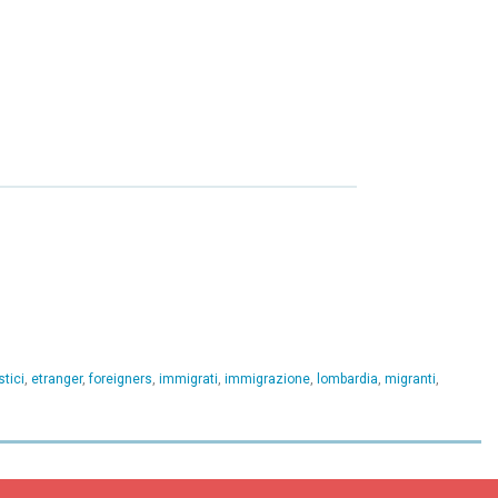
stici
,
etranger
,
foreigners
,
immigrati
,
immigrazione
,
lombardia
,
migranti
,