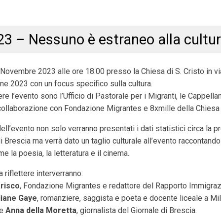
3 – Nessuno è estraneo alla cultu
Novembre 2023 alle ore 18.00 presso la Chiesa di S. Cristo in vi
e 2023 con un focus specifico sulla cultura.
e l’evento sono l’Ufficio di Pastorale per i Migranti, le Cappella
collaborazione con Fondazione Migrantes e 8xmille della Chiesa 
ell’evento non solo verranno presentati i dati statistici circa la 
 di Brescia ma verrà dato un taglio culturale all’evento raccontan
me la poesia, la letteratura e il cinema.
a riflettere interverranno:
risco
, Fondazione Migrantes e redattore del Rapporto Immigra
diane Gaye
, romanziere, saggista e poeta e docente liceale a Mi
re
Anna della Moretta
, giornalista del Giornale di Brescia.