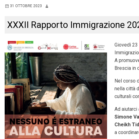
31 OTTOBRE 2023
XXXII Rapporto Immigrazione 202
Giovedì 23 
Immigrazion
A promuover
Brescia in 
Nel corso d
nella città
culturali co
Ad aiutarci 
Simone Va
Cheikh Ti
a coordina