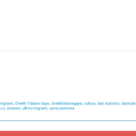
migranti
,
Cheikh Tidiane Gaye
,
cheikhtidianegaye
,
cultura
,
dati statistici
,
datistati
sco
,
stranieri
,
ufficio migranti
,
variscosimone