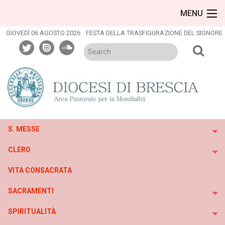
Skip
MENU
to
content
GIOVEDÌ 06 AGOSTO 2026
FESTA DELLA TRASFIGURAZIONE DEL SIGNORE
twitter
issuu
soundcloud
S. MESSE
To
CLERO
To
VITA CONSACRATA
SACRAMENTI
To
SPIRITUALITÀ
To