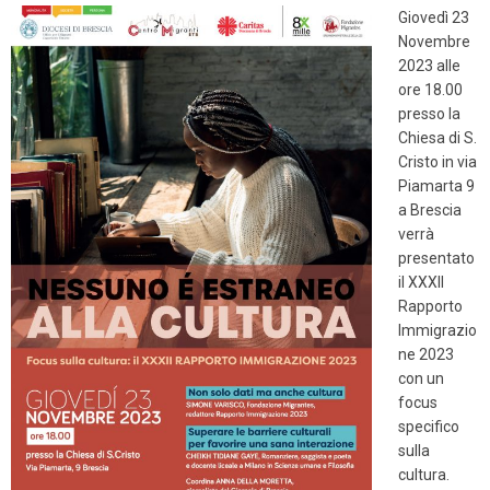
Giovedì 23
Novembre
2023 alle
ore 18.00
presso la
Chiesa di S.
Cristo in via
Piamarta 9
a Brescia
verrà
presentato
il XXXII
Rapporto
Immigrazio
ne 2023
con un
focus
specifico
sulla
cultura.