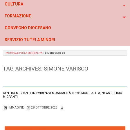
CULTURA
To
FORMAZIONE
To
CONVEGNO DIOCESANO
SERVIZIO TUTELA MINORI
PASTORALE PER LA MONDIALITÀ
»
SIMONE VARISCO
TAG ARCHIVES:
SIMONE VARISCO
CENTRO MIGRANTI
,
IN EVIDENZA MONDIALITÀ
,
NEWS MONDIALITA
,
NEWS UFFICIO
MIGRANTI
IMMAGINE
28 OTTOBRE 2025