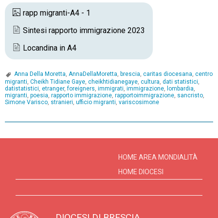
rapp migranti-A4 - 1
Sintesi rapporto immigrazione 2023
Locandina in A4
Anna Della Moretta
,
AnnaDellaMoretta
,
brescia
,
caritas diocesana
,
centro
migranti
,
Cheikh Tidiane Gaye
,
cheikhtidianegaye
,
cultura
,
dati statistici
,
datistatistici
,
etranger
,
foreigners
,
immigrati
,
immigrazione
,
lombardia
,
migranti
,
poesia
,
rapporto immigrazione
,
rapportoimmigrazione
,
sancristo
,
Simone Varisco
,
stranieri
,
ufficio migranti
,
variscosimone
P
o
s
HOME AREA MONDIALITÀ
t
HOME DIOCESI
N
a
v
DIOCESI DI BRESCIA