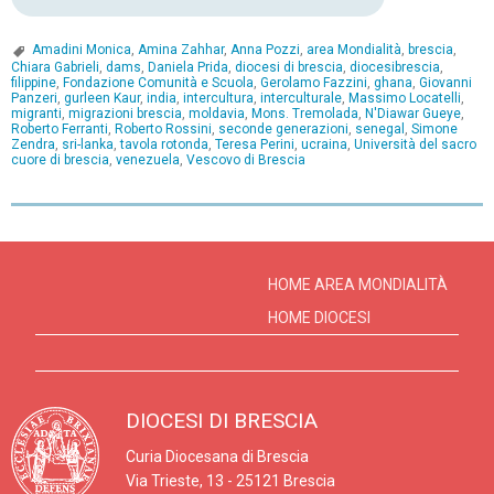
Amadini Monica
,
Amina Zahhar
,
Anna Pozzi
,
area Mondialità
,
brescia
,
Chiara Gabrieli
,
dams
,
Daniela Prida
,
diocesi di brescia
,
diocesibrescia
,
filippine
,
Fondazione Comunità e Scuola
,
Gerolamo Fazzini
,
ghana
,
Giovanni
Panzeri
,
gurleen Kaur
,
india
,
intercultura
,
interculturale
,
Massimo Locatelli
,
migranti
,
migrazioni brescia
,
moldavia
,
Mons. Tremolada
,
N'Diawar Gueye
,
Roberto Ferranti
,
Roberto Rossini
,
seconde generazioni
,
senegal
,
Simone
Zendra
,
sri-lanka
,
tavola rotonda
,
Teresa Perini
,
ucraina
,
Università del sacro
cuore di brescia
,
venezuela
,
Vescovo di Brescia
P
o
s
HOME AREA MONDIALITÀ
t
HOME DIOCESI
N
a
v
DIOCESI DI BRESCIA
i
Curia Diocesana di Brescia
g
Via Trieste, 13 - 25121 Brescia