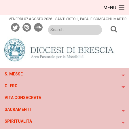
Skip
MENU
to
content
VENERDÌ 07 AGOSTO 2026
SANTI SISTO II, PAPA, E COMPAGNI, MARTIRI
twitter
issuu
soundcloud
S. MESSE
To
CLERO
To
VITA CONSACRATA
SACRAMENTI
To
SPIRITUALITÀ
To