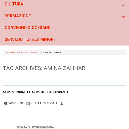
CULTURA
To
FORMAZIONE
To
CONVEGNO DIOCESANO
SERVIZIO TUTELA MINORI
PASTORALE PER LA MONDIALITÀ
»
AMINA ZAHHAR
TAG ARCHIVES:
AMINA ZAHHAR
NEWS MONDIALITA
,
NEWS UFFICIO MIGRANTI
IMMAGINE
22 OTTOBRE 2024