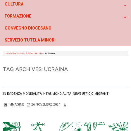
CULTURA
To
FORMAZIONE
To
CONVEGNO DIOCESANO
SERVIZIO TUTELA MINORI
PASTORALE PER LA MONDIALITÀ
»
UCRAINA
TAG ARCHIVES:
UCRAINA
IN EVIDENZA MONDIALITÀ
,
NEWS MONDIALITA
,
NEWS UFFICIO MIGRANTI
IMMAGINE
26 NOVEMBRE 2024