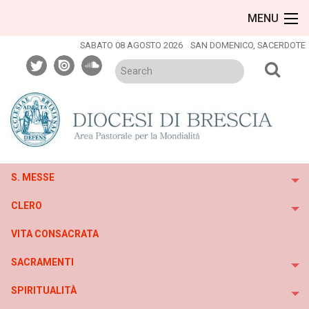
Skip
MENU
to
content
SABATO 08 AGOSTO 2026
SAN DOMENICO, SACERDOTE
twitter
issuu
soundcloud
S. MESSE
To
CLERO
To
VITA CONSACRATA
SACRAMENTI
To
SPIRITUALITÀ
To