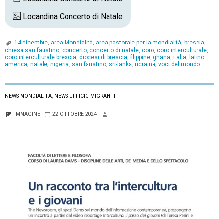
Locandina Concerto di Natale
14 dicembre
,
area Mondialità
,
area pastorale per la mondialità
,
brescia
,
chiesa san faustino
,
concerto
,
concerto di natale
,
coro
,
coro interculturale
,
coro interculturale brescia
,
diocesi di brescia
,
filippine
,
ghana
,
italia
,
latino
america
,
natale
,
nigeria
,
san faustino
,
sri-lanka
,
ucraina
,
voci del mondo
NEWS MONDIALITA
,
NEWS UFFICIO MIGRANTI
IMMAGINE
22 OTTOBRE 2024