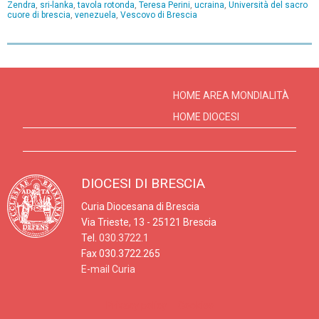
Zendra
,
sri-lanka
,
tavola rotonda
,
Teresa Perini
,
ucraina
,
Università del sacro
cuore di brescia
,
venezuela
,
Vescovo di Brescia
P
o
s
HOME AREA MONDIALITÀ
t
HOME DIOCESI
N
a
v
DIOCESI DI BRESCIA
i
Curia Diocesana di Brescia
g
Via Trieste, 13 - 25121 Brescia
a
Tel.
030.3722.1
t
Fax 030.3722.265
E-mail Curia
i
o
Privacy policy
Cookies
n