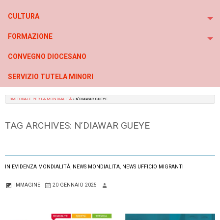
To
CULTURA
To
FORMAZIONE
To
CONVEGNO DIOCESANO
SERVIZIO TUTELA MINORI
PASTORALE PER LA MONDIALITÀ
»
N'DIAWAR GUEYE
TAG ARCHIVES:
N’DIAWAR GUEYE
IN EVIDENZA MONDIALITÀ
,
NEWS MONDIALITA
,
NEWS UFFICIO MIGRANTI
IMMAGINE
20 GENNAIO 2025