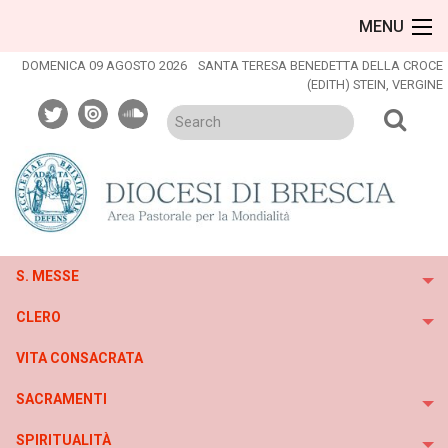
Skip
MENU
to
content
DOMENICA 09 AGOSTO 2026
SANTA TERESA BENEDETTA DELLA CROCE
(EDITH) STEIN, VERGINE
twitter
issuu
soundcloud
S. MESSE
To
CLERO
To
VITA CONSACRATA
SACRAMENTI
To
SPIRITUALITÀ