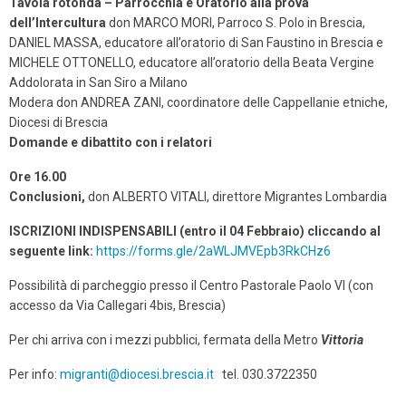
Tavola rotonda – Parrocchia e Oratorio alla prova
dell’Intercultura
don MARCO MORI, Parroco S. Polo in Brescia,
DANIEL MASSA, educatore all’oratorio di San Faustino in Brescia e
MICHELE OTTONELLO, educatore all’oratorio della Beata Vergine
Addolorata in San Siro a Milano
Modera don ANDREA ZANI, coordinatore delle Cappellanie etniche,
Diocesi di Brescia
Domande e dibattito con i relatori
Ore 16.00
Conclusioni,
don ALBERTO VITALI, direttore Migrantes Lombardia
ISCRIZIONI INDISPENSABILI (entro il 04 Febbraio) cliccando al
seguente link:
https://forms.gle/2aWLJMVEpb3RkCHz6
Possibilità di parcheggio presso il Centro Pastorale Paolo VI (con
accesso da Via Callegari 4bis, Brescia)
Per chi arriva con i mezzi pubblici, fermata della Metro
Vittoria
Per info:
migranti@diocesi.brescia.it
tel. 030.3722350