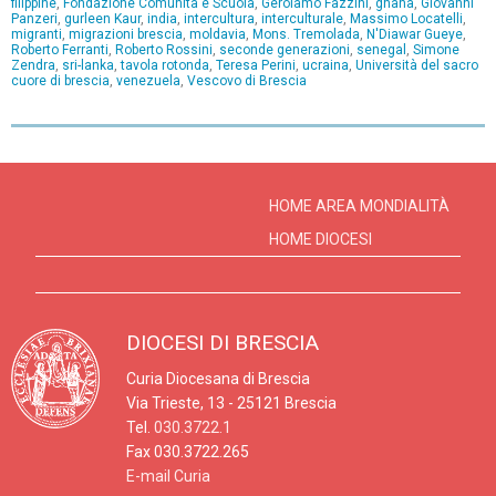
filippine
,
Fondazione Comunità e Scuola
,
Gerolamo Fazzini
,
ghana
,
Giovanni
Panzeri
,
gurleen Kaur
,
india
,
intercultura
,
interculturale
,
Massimo Locatelli
,
migranti
,
migrazioni brescia
,
moldavia
,
Mons. Tremolada
,
N'Diawar Gueye
,
Roberto Ferranti
,
Roberto Rossini
,
seconde generazioni
,
senegal
,
Simone
Zendra
,
sri-lanka
,
tavola rotonda
,
Teresa Perini
,
ucraina
,
Università del sacro
cuore di brescia
,
venezuela
,
Vescovo di Brescia
P
o
s
HOME AREA MONDIALITÀ
t
HOME DIOCESI
N
a
v
DIOCESI DI BRESCIA
i
Curia Diocesana di Brescia
g
Via Trieste, 13 - 25121 Brescia
a
Tel.
030.3722.1
t
Fax 030.3722.265
E-mail Curia
i