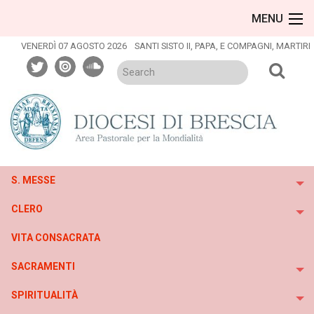
Skip
MENU
to
content
VENERDÌ 07 AGOSTO 2026
SANTI SISTO II, PAPA, E COMPAGNI, MARTIRI
twitter
issuu
soundcloud
S. MESSE
To
CLERO
To
VITA CONSACRATA
SACRAMENTI
To
SPIRITUALITÀ
To