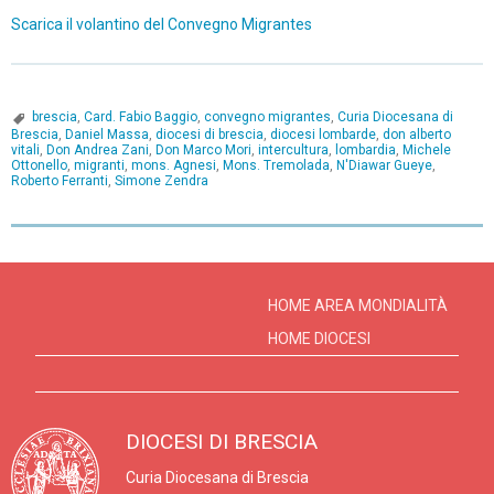
Scarica il volantino del Convegno Migrantes
brescia
,
Card. Fabio Baggio
,
convegno migrantes
,
Curia Diocesana di
Brescia
,
Daniel Massa
,
diocesi di brescia
,
diocesi lombarde
,
don alberto
vitali
,
Don Andrea Zani
,
Don Marco Mori
,
intercultura
,
lombardia
,
Michele
Ottonello
,
migranti
,
mons. Agnesi
,
Mons. Tremolada
,
N'Diawar Gueye
,
Roberto Ferranti
,
Simone Zendra
P
o
s
HOME AREA MONDIALITÀ
t
HOME DIOCESI
N
a
v
DIOCESI DI BRESCIA
i
Curia Diocesana di Brescia
g