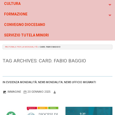
CULTURA
To
FORMAZIONE
To
CONVEGNO DIOCESANO
SERVIZIO TUTELA MINORI
PASTORALE PER LA MONDIALITÀ
»
CARD. FABIO BAGGIO
TAG ARCHIVES:
CARD. FABIO BAGGIO
IN EVIDENZA MONDIALITÀ
,
NEWS MONDIALITA
,
NEWS UFFICIO MIGRANTI
IMMAGINE
20 GENNAIO 2025