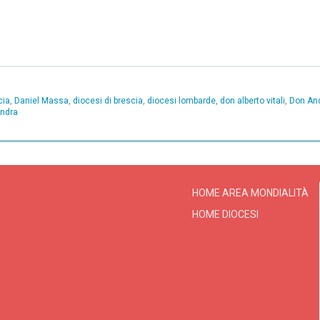
cia
,
Daniel Massa
,
diocesi di brescia
,
diocesi lombarde
,
don alberto vitali
,
Don An
ndra
HOME AREA MONDIALITÀ
HOME DIOCESI