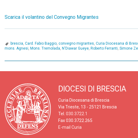
Scarica il volantino del Convegno Migrantes
brescia
,
Card. Fabio Baggio
,
convegno migrantes
,
Curia Diocesana di Bres
mons. Agnesi
,
Mons. Tremolada
,
N'Diawar Gueye
,
Roberto Ferranti
,
Simone Ze
P
o
DIOCESI DI BRESCIA
s
Curia Diocesana di Brescia
t
Via Trieste, 13 - 25121 Brescia
Tel.
030.3722.1
N
Fax 030.3722.265
E-mail Curia
a