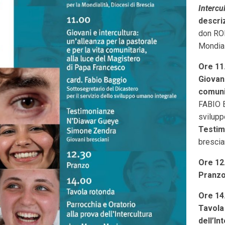
Intercu
descriz
don ROB
Mondial
Ore 11
Giovani
comuni
FABIO B
svilupp
Testim
brescia
Ore 1
Pranz
Ore 14
Tavola
dell’In