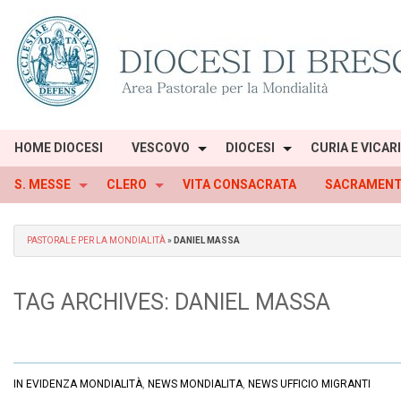
Skip
to
content
HOME DIOCESI
VESCOVO
DIOCESI
CURIA E VICAR
S. MESSE
CLERO
VITA CONSACRATA
SACRAMENT
PASTORALE PER LA MONDIALITÀ
»
DANIEL MASSA
TAG ARCHIVES:
DANIEL MASSA
IN EVIDENZA MONDIALITÀ
,
NEWS MONDIALITA
,
NEWS UFFICIO MIGRANTI