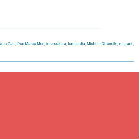
drea Zani
,
Don Marco Mori
,
intercultura
,
lombardia
,
Michele Ottonello
,
migranti
,