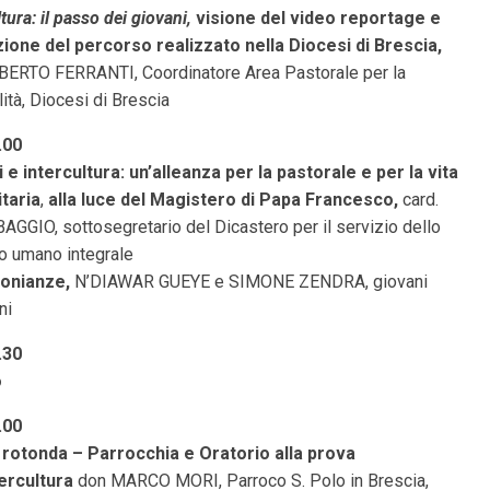
ltura: il passo dei giovani,
visione del video reportage e
ione del percorso realizzato nella Diocesi di Brescia,
ERTO FERRANTI, Coordinatore Area Pastorale per la
ità, Diocesi di Brescia
.00
 e intercultura: un’alleanza per la pastorale e per la vita
taria
,
alla luce del Magistero di Papa Francesco,
card.
AGGIO, sottosegretario del Dicastero per il servizio dello
o umano integrale
onianze,
N’DIAWAR GUEYE e SIMONE ZENDRA, giovani
ni
2.30
o
.00
 rotonda – Parrocchia e Oratorio alla prova
tercultura
don MARCO MORI, Parroco S. Polo in Brescia,