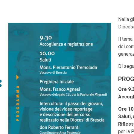
Nella g
Diocesi
Il tema
del con
generazi
Di segu
PRO
Ore 9.
Accogl
Ore 10
Saluti,
Rifless
per la 