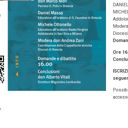
DANIEL 
MICHELE
Addolor
Modera 
Diocesi
Domande
Ore 16
Conclu
ISCRIZI
seguen
Possibi
accesso
a