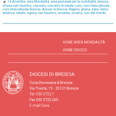
14 dicembre
,
area Mondialità
,
area pastorale per la mondialità
,
brescia
,
chiesa san faustino
,
concerto
,
concerto di natale
,
coro
,
coro interculturale
,
coro interculturale brescia
,
diocesi di brescia
,
filippine
,
ghana
,
italia
,
latino
america
,
natale
,
nigeria
,
san faustino
,
sri-lanka
,
ucraina
,
voci del mondo
P
o
s
HOME AREA MONDIALITÀ
t
HOME DIOCESI
N
a
v
DIOCESI DI BRESCIA
i
Curia Diocesana di Brescia
g
Via Trieste, 13 - 25121 Brescia
a
Tel.
030.3722.1
t
Fax 030.3722.265
E-mail Curia
i
o