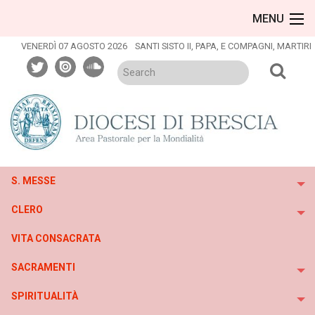
Skip
MENU
to
content
VENERDÌ 07 AGOSTO 2026
SANTI SISTO II, PAPA, E COMPAGNI, MARTIRI
twitter
issuu
soundcloud
S. MESSE
To
CLERO
To
VITA CONSACRATA
SACRAMENTI
To
SPIRITUALITÀ
To