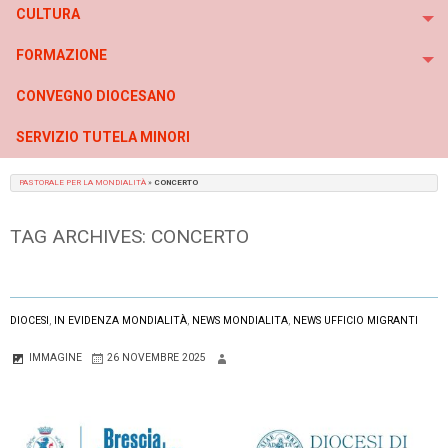
CULTURA
To
FORMAZIONE
To
CONVEGNO DIOCESANO
SERVIZIO TUTELA MINORI
PASTORALE PER LA MONDIALITÀ
»
CONCERTO
TAG ARCHIVES:
CONCERTO
DIOCESI
,
IN EVIDENZA MONDIALITÀ
,
NEWS MONDIALITA
,
NEWS UFFICIO MIGRANTI
IMMAGINE
26 NOVEMBRE 2025