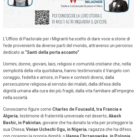
L’Ufficio di Pastorale per i Mig
ranti ha scelto di dare voce a storie di
fede provenienti da diverse parti del mondo, attraverso un percorso
dedicato ai
“Santi della porta accanto”
.
Uomini, donne, giovani, laici, religiosi e comunità cristiane che, nella
semplicità della vita quotidiana, hanno testimoniato il Vangelo con
coraggio, fedeltà e amore, in Paesi e contesti diversi, dalla
persecuzione religiosa al servizio dei malati, dalla difesa della
dignità umana alla cura dei più fragili, dalla vita familiare all’impegno
nella società.
Conosciamo figure come
Charles de Fo
ucauld, tra Francia e
Algeria
, testimone di fraternità universale nel deserto;
Akash
Bashir, in Pakistan
, giovane che ha donato la vita per proteggere la
sua Chiesa;
Vivian Uchechi Ogu, in Nigeria
, ragazza che ha difeso
con coraggio la propria dignità; o
Hanna Chrzanowska, in Polonia
,