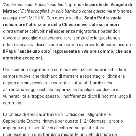
“Anche uno solo di questi bambini”
, riprende
le parole del Vangelo di
Matteo:
“E chi accoglierà un solo bambino come questo nel mio nome,
accoglie me”
(Mt 18,5). Con questa scelta il
Santo Padre vuole
richiamare l’attenzione della Chiesa universale sui minori
direttamente coinvolti nell’esperienza migratoria, ribadendo il
dovere di accogliere ciascuno di loro, senza che la questione si
riduca mai a una discussione su numeri o percentuali: come ricorda
il Papa,
“anche uno solo” rappresenta un valore sommo, che non
ammette eccezioni.
Uno scenario migratorio in continua evoluzione pone infatti sfide
sempre nuove, che rischiano di mettere a repentaglio i diritti e la
dignità dei più piccoli tra i migranti e i rifugiati: bambini che
affrontano viaggi rischiosi, separazioni familiari, condizioni di
vulnerabilità e, troppo spesso, l’indifferenza di chi li incontra lungo il
cammino.
La Chiesa di Brescia, attraverso l’Ufficio per i Migranti e le
Cappellanie Etniche, rinnova per questa 112ª Giornata il proprio
impegno di prossimità e di ascolto verso queste storie,
riconoscendo in ogni bambino migrante un volto di Cristo da