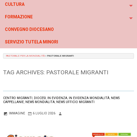
CULTURA
To
FORMAZIONE
To
CONVEGNO DIOCESANO
SERVIZIO TUTELA MINORI
PASTORALE PER LA MONDIALITÀ
»
PASTORALE MIGRANTI
TAG ARCHIVES:
PASTORALE MIGRANTI
CENTRO MIGRANTI
,
DIOCESI
,
IN EVIDENZA
,
IN EVIDENZA MONDIALITÀ
,
NEWS
CAPPELLANIE
,
NEWS MONDIALITA
,
NEWS UFFICIO MIGRANTI
IMMAGINE
6 LUGLIO 2026