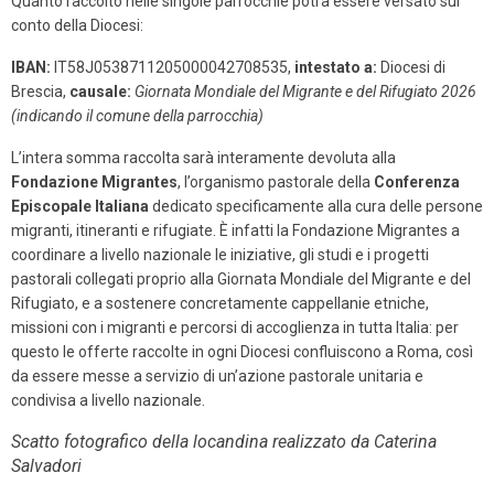
Quanto raccolto nelle singole parrocchie potrà essere versato sul
conto della Diocesi:
IBAN:
IT58J0538711205000042708535,
intestato a:
Diocesi di
Brescia,
causale:
Giornata Mondiale del Migrante e del Rifugiato 2026
(indicando il comune della parrocchia)
L’intera somma raccolta sarà interamente devoluta alla
Fondazione Migrantes
, l’organismo pastorale della
Conferenza
Episcopale Italiana
dedicato specificamente alla cura delle persone
migranti, itineranti e rifugiate. È infatti la Fondazione Migrantes a
coordinare a livello nazionale le iniziative, gli studi e i progetti
pastorali collegati proprio alla Giornata Mondiale del Migrante e del
Rifugiato, e a sostenere concretamente cappellanie etniche,
missioni con i migranti e percorsi di accoglienza in tutta Italia: per
questo le offerte raccolte in ogni Diocesi confluiscono a Roma, così
da essere messe a servizio di un’azione pastorale unitaria e
condivisa a livello nazionale.
Scatto fotografico della locandina realizzato da Caterina
Salvadori