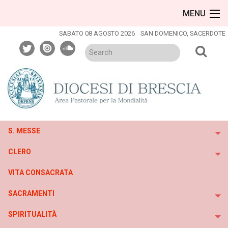
Skip
MENU
to
content
SABATO 08 AGOSTO 2026
SAN DOMENICO, SACERDOTE
twitter
issuu
soundcloud
S. MESSE
To
CLERO
To
VITA CONSACRATA
SACRAMENTI
To
SPIRITUALITÀ
To