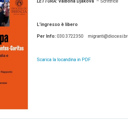
LETTURA:
Valbona Djakova
– Scrittrice
L’ingresso è libero
Per Info:
030.3722350 migranti@diocesi.bre
Scarica la locandina in PDF