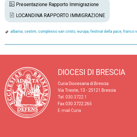
Presentazione Rapporto Immigrazione
LOCANDINA RAPPORTO IMMIGRAZIONE
albania
,
cestim
,
complesso san cristo
,
europa
,
festival della pace
,
franco v
P
o
DIOCESI DI BRESCIA
s
Curia Diocesana di Brescia
t
Via Trieste, 13 - 25121 Brescia
Tel.
030.3722.1
N
Fax 030.3722.265
E-mail Curia
a
v