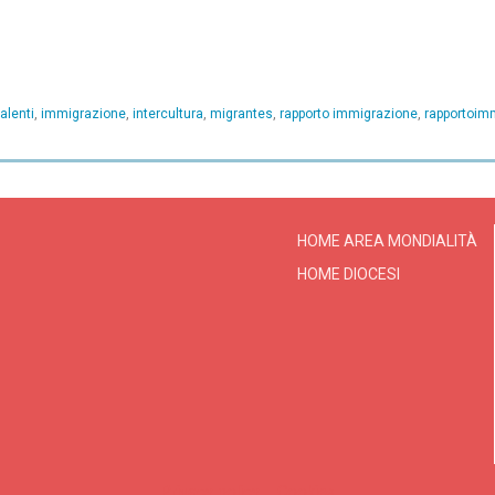
alenti
,
immigrazione
,
intercultura
,
migrantes
,
rapporto immigrazione
,
rapportoim
HOME AREA MONDIALITÀ
HOME DIOCESI
Privacy policy
Cookies