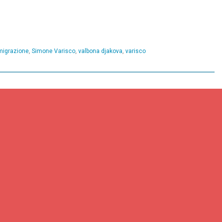
migrazione
,
Simone Varisco
,
valbona djakova
,
varisco