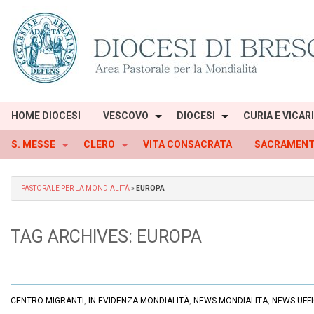
Skip
to
content
HOME DIOCESI
VESCOVO
DIOCESI
CURIA E VICAR
S. MESSE
CLERO
VITA CONSACRATA
SACRAMENT
PASTORALE PER LA MONDIALITÀ
»
EUROPA
TAG ARCHIVES:
EUROPA
CENTRO MIGRANTI
,
IN EVIDENZA MONDIALITÀ
,
NEWS MONDIALITA
,
NEWS UFFI