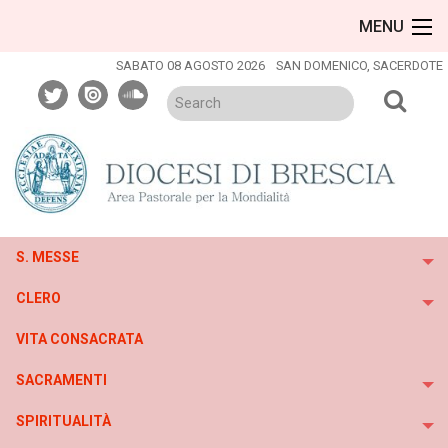
Skip
MENU
to
content
SABATO 08 AGOSTO 2026
SAN DOMENICO, SACERDOTE
twitter
issuu
soundcloud
S. MESSE
To
CLERO
To
VITA CONSACRATA
SACRAMENTI
To
SPIRITUALITÀ
To