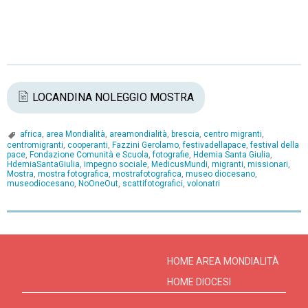
LOCANDINA NOLEGGIO MOSTRA
africa
,
area Mondialità
,
areamondialità
,
brescia
,
centro migranti
,
centromigranti
,
cooperanti
,
Fazzini Gerolamo
,
festivadellapace
,
festival della
pace
,
Fondazione Comunità e Scuola
,
fotografie
,
Hdemia Santa Giulia
,
HdemiaSantaGiulia
,
impegno sociale
,
MedicusMundi
,
migranti
,
missionari
,
Mostra
,
mostra fotografica
,
mostrafotografica
,
museo diocesano
,
museodiocesano
,
NoOneOut
,
scattifotografici
,
volonatri
P
o
s
HOME AREA MONDIALITÀ
t
HOME DIOCESI
N