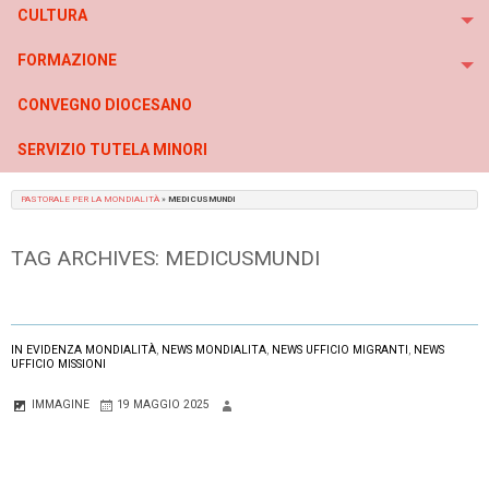
CULTURA
To
FORMAZIONE
To
CONVEGNO DIOCESANO
SERVIZIO TUTELA MINORI
PASTORALE PER LA MONDIALITÀ
»
MEDICUSMUNDI
TAG ARCHIVES:
MEDICUSMUNDI
IN EVIDENZA MONDIALITÀ
,
NEWS MONDIALITA
,
NEWS UFFICIO MIGRANTI
,
NEWS
UFFICIO MISSIONI
IMMAGINE
19 MAGGIO 2025