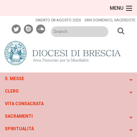
Skip
MENU
to
content
SABATO 08 AGOSTO 2026
SAN DOMENICO, SACERDOTE
twitter
issuu
soundcloud
S. MESSE
To
CLERO
To
VITA CONSACRATA
SACRAMENTI
To
SPIRITUALITÀ
To