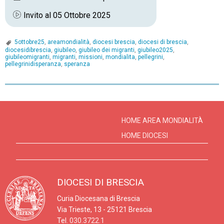
Invito al 05 Ottobre 2025
5ottobre25
,
areamondialità
,
diocesi brescia
,
diocesi di brescia
,
diocesidibrescia
,
giubileo
,
giubileo dei migranti
,
giubileo2025
,
giubileomigranti
,
migranti
,
missioni
,
mondialita
,
pellegrini
,
pellegrinidisperanza
,
speranza
P
o
s
HOME AREA MONDIALITÀ
t
HOME DIOCESI
N
a
v
DIOCESI DI BRESCIA
i
Curia Diocesana di Brescia
g
Via Trieste, 13 - 25121 Brescia
a
Tel.
030.3722.1