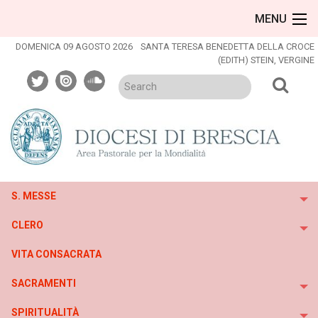
Skip
MENU
to
content
DOMENICA 09 AGOSTO 2026
SANTA TERESA BENEDETTA DELLA CROCE
(EDITH) STEIN, VERGINE
twitter
issuu
soundcloud
S. MESSE
To
CLERO
To
VITA CONSACRATA
SACRAMENTI
To
SPIRITUALITÀ