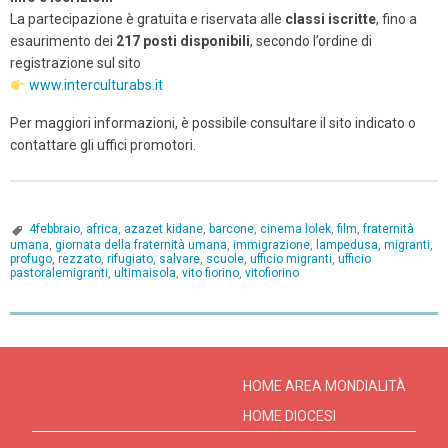
La partecipazione è gratuita e riservata alle
classi iscritte
, fino a
esaurimento dei
217 posti disponibili
, secondo l’ordine di
registrazione sul sito
www.interculturabs.it
Per maggiori informazioni, è possibile consultare il sito indicato o
contattare gli uffici promotori.
4febbraio
,
africa
,
azazet kidane
,
barcone
,
cinema lolek
,
film
,
fraternità
umana
,
giornata della fraternità umana
,
immigrazione
,
lampedusa
,
migranti
,
profugo
,
rezzato
,
rifugiato
,
salvare
,
scuole
,
ufficio migranti
,
ufficio
pastoralemigranti
,
ultimaisola
,
vito fiorino
,
vitofiorino
P
o
s
HOME AREA MONDIALITÀ
t
HOME DIOCESI
N