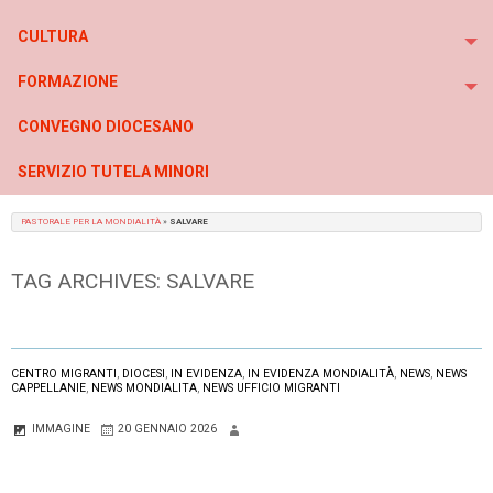
To
CULTURA
To
FORMAZIONE
To
CONVEGNO DIOCESANO
SERVIZIO TUTELA MINORI
PASTORALE PER LA MONDIALITÀ
»
SALVARE
TAG ARCHIVES:
SALVARE
CENTRO MIGRANTI
,
DIOCESI
,
IN EVIDENZA
,
IN EVIDENZA MONDIALITÀ
,
NEWS
,
NEWS
CAPPELLANIE
,
NEWS MONDIALITA
,
NEWS UFFICIO MIGRANTI
IMMAGINE
20 GENNAIO 2026