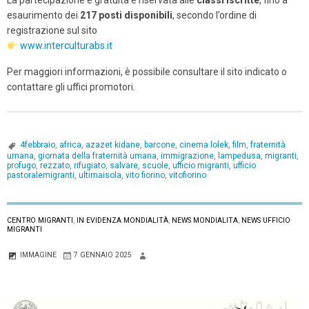
La partecipazione è gratuita e riservata alle
classi iscritte
, fino a
esaurimento dei
217 posti disponibili
, secondo l’ordine di
registrazione sul sito
www.interculturabs.it
Per maggiori informazioni, è possibile consultare il sito indicato o
contattare gli uffici promotori.
4febbraio
,
africa
,
azazet kidane
,
barcone
,
cinema lolek
,
film
,
fraternità
umana
,
giornata della fraternità umana
,
immigrazione
,
lampedusa
,
migranti
,
profugo
,
rezzato
,
rifugiato
,
salvare
,
scuole
,
ufficio migranti
,
ufficio
pastoralemigranti
,
ultimaisola
,
vito fiorino
,
vitofiorino
CENTRO MIGRANTI
,
IN EVIDENZA MONDIALITÀ
,
NEWS MONDIALITA
,
NEWS UFFICIO
MIGRANTI
IMMAGINE
7 GENNAIO 2025