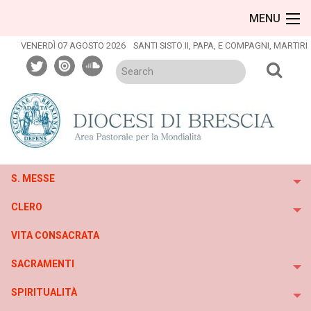
Skip
MENU
to
content
VENERDÌ 07 AGOSTO 2026
SANTI SISTO II, PAPA, E COMPAGNI, MARTIRI
twitter
issuu
soundcloud
S. MESSE
To
CLERO
To
VITA CONSACRATA
SACRAMENTI
To
SPIRITUALITÀ
To