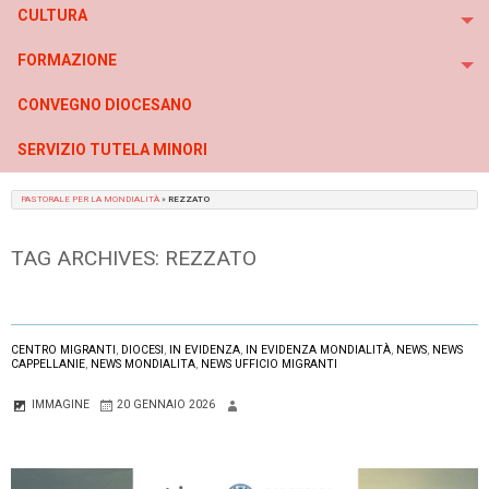
CULTURA
To
FORMAZIONE
To
CONVEGNO DIOCESANO
SERVIZIO TUTELA MINORI
PASTORALE PER LA MONDIALITÀ
»
REZZATO
TAG ARCHIVES:
REZZATO
CENTRO MIGRANTI
,
DIOCESI
,
IN EVIDENZA
,
IN EVIDENZA MONDIALITÀ
,
NEWS
,
NEWS
CAPPELLANIE
,
NEWS MONDIALITA
,
NEWS UFFICIO MIGRANTI
IMMAGINE
20 GENNAIO 2026