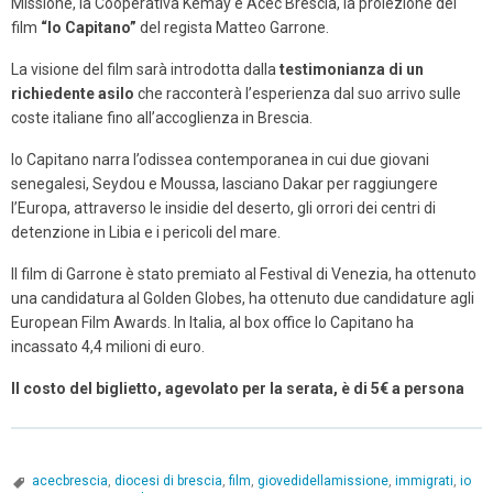
Missione, la Cooperativa Kemay e Acec Brescia, la proiezione del
film
“Io Capitano”
del regista Matteo Garrone.
La visione del film sarà introdotta dalla
testimonianza di un
richiedente asilo
che racconterà l’esperienza dal suo arrivo sulle
coste italiane fino all’accoglienza in Brescia.
Io Capitano narra l’odissea contemporanea in cui d
ue giovani
senegalesi, Seydou e Moussa, lasciano Dakar per raggiungere
l’Europa, attraverso le insidie del deserto, gli orrori dei centri di
detenzione in Libia e i pericoli del mare.
Il film di Garrone è stato premiato al Festival di Venezia, ha ottenuto
una candidatura al Golden Globes, ha ottenuto due candidature agli
European Film Awards. In Italia, al box office Io Capitano ha
incassato 4,4 milioni di euro.
Il costo del biglietto, agevolato per la serata, è di 5€ a persona
acecbrescia
,
diocesi di brescia
,
film
,
giovedidellamissione
,
immigrati
,
io