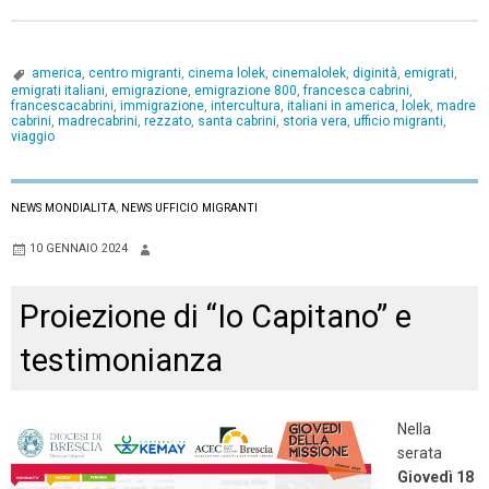
america
,
centro migranti
,
cinema lolek
,
cinemalolek
,
diginità
,
emigrati
,
emigrati italiani
,
emigrazione
,
emigrazione 800
,
francesca cabrini
,
francescacabrini
,
immigrazione
,
intercultura
,
italiani in america
,
lolek
,
madre
cabrini
,
madrecabrini
,
rezzato
,
santa cabrini
,
storia vera
,
ufficio migranti
,
viaggio
NEWS MONDIALITA
,
NEWS UFFICIO MIGRANTI
10 GENNAIO 2024
Proiezione di “Io Capitano” e
testimonianza
Nella
serata
Giove
dì 18