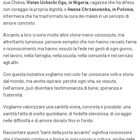
sua Chiesa;
Vivian Uchechi Ogu, in Nigeria
, ragazza che ha difeso
con coraggio la propria dignità; o
Hanna Chrzanowska, in Polonia
,
infermiera che ha trasformato la cura dei malati in un servizio di
amore concreto.
Accanto a loro ci sono molte altre storie meno conosciute, ma
altrettanto luminose: persone semplici che non hanno cercato fama
o riconoscimenti, ma hanno vissuto la fede nei gesti di ogni giorno,
nel lavoro, nella famiglia, nella scuola, nella comunità e nel servizio
agli altri.
Con questa iniziativa vogliamo non solo far conoscere volti e storie
dal mondo, ma anche ispirare: perché ogni vita, se vissuta
nell’amore, può diventare testimonianza di bene, speranza e
fraternità.
Vogliamo valorizzare una santità vicina, concreta e possibile: una
santità
fatta di scelte quotidiane, di fedeltà silenziosa, di coraggio
nelle difficoltà e di amore donato fino in fondo.
Raccontare questi “santi della porta accanto” significa riconoscere
che il Vangelo continua a fiorire in ogni popolo e cultura, anche nelle