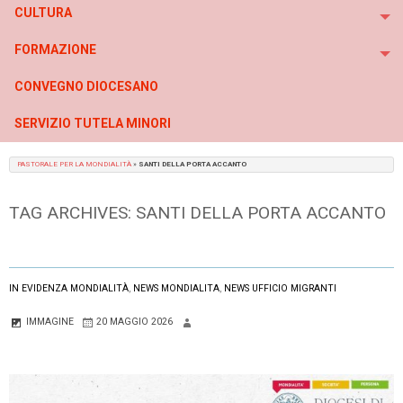
CULTURA
To
FORMAZIONE
To
CONVEGNO DIOCESANO
SERVIZIO TUTELA MINORI
PASTORALE PER LA MONDIALITÀ
»
SANTI DELLA PORTA ACCANTO
TAG ARCHIVES:
SANTI DELLA PORTA ACCANTO
IN EVIDENZA MONDIALITÀ
,
NEWS MONDIALITA
,
NEWS UFFICIO MIGRANTI
IMMAGINE
20 MAGGIO 2026