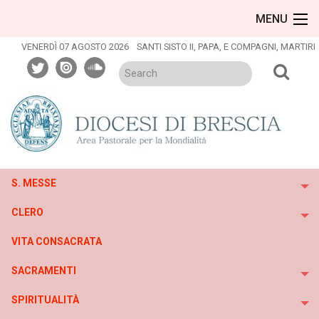
Skip
MENU
to
content
VENERDÌ 07 AGOSTO 2026
SANTI SISTO II, PAPA, E COMPAGNI, MARTIRI
twitter
issuu
soundcloud
S. MESSE
To
CLERO
To
VITA CONSACRATA
SACRAMENTI
To
SPIRITUALITÀ
To