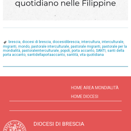
brescia
,
diocesi di brescia
,
diocesidibrescia
,
intercultura
,
interculturale
,
migranti
,
mondo
,
pastorale interculturale
,
pastorale migranti
,
pastorale per la
mondialità
,
pastoraleinterculturale
,
popoli
,
porta accanto
,
SANTI
,
santi della
porta accanto
,
santidellaportaaccanto
,
santità
,
vita quotidiana
P
o
s
HOME AREA MONDIALITÀ
t
HOME DIOCESI
N
a
v
DIOCESI DI BRESCIA
i