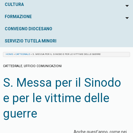
CULTURA
To
FORMAZIONE
To
CONVEGNO DIOCESANO
SERVIZIO TUTELA MINORI
HOME
»
CATTEDRALE
»
S. MESSA PER IL SINODO E PER LE VITTIME DELLE GUERRE
CATTEDRALE
,
UFFICIO COMUNICAZIONI
S. Messa per il Sinodo
e per le vittime delle
guerre
Anche quest’anno, come nei