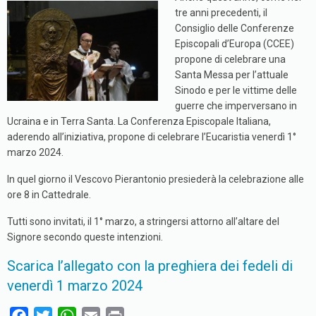
tre anni precedenti, il
Consiglio delle Conferenze
Episcopali d’Europa (CCEE)
propone di celebrare una
Santa Messa per l’attuale
Sinodo e per le vittime delle
guerre che imperversano in
Ucraina e in Terra Santa. La Conferenza Episcopale Italiana,
aderendo all’iniziativa, propone di celebrare l’Eucaristia venerdì 1°
marzo 2024.
In quel giorno il Vescovo Pierantonio presiederà la celebrazione alle
ore 8 in Cattedrale.
Tutti sono invitati, il 1° marzo, a stringersi attorno all’altare del
Signore secondo queste intenzioni.
Scarica l’allegato con la preghiera dei fedeli di
venerdì 1 marzo 2024
F
T
W
E
P