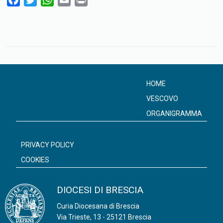
a
w
h
m
r
c
i
a
a
i
e
t
t
i
n
b
t
s
l
t
o
e
A
o
r
p
HOME
k
p
VESCOVO
ORGANIGRAMMA
PRIVACY POLICY
COOKIES
DIOCESI DI BRESCIA
Curia Diocesana di Brescia
Via Trieste, 13 - 25121 Brescia