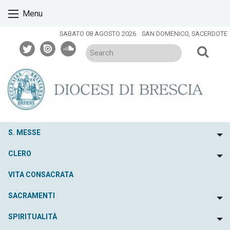
Skip
Menu
to
content
SABATO 08 AGOSTO 2026
SAN DOMENICO, SACERDOTE
twitter
issuu
soundcloud
S. MESSE
To
CLERO
To
VITA CONSACRATA
SACRAMENTI
To
SPIRITUALITÀ
To