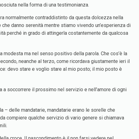
nosciuta nella forma di una testimonianza.
to era normalmente contraddistinto da questa dolcezza nella
one che danno serenità mentre stiamo vivendo un’esperienza di
nità perché in grado di attingerla costantemente da qualcosa
na modesta ma nel senso positivo della parola. Che cos’è la
secondo, neanche al terzo, come ricordava giustamente ieri il
ce: devo stare e voglio stare al mio posto; il mio posto è
ta a soccorrere il prossimo nel servizio e nell’amore di ogni
la – delle mandatarie, mandatarie erano le sorelle che
a da compiere qualche servizio di vario genere si chiamava
ili.
ella croce. Il nascondimento è il non farsi vedere nel