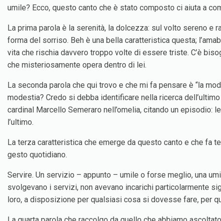
umile? Ecco, questo canto che è stato composto ci aiuta a com
La prima parola è la serenità, la dolcezza: sul volto sereno e 
forma del sorriso. Beh è una bella caratteristica questa; l’am
vita che rischia davvero troppo volte di essere triste. C’è bi
che misteriosamente opera dentro di lei.
La seconda parola che qui trovo e che mi fa pensare è “la mod
modestia? Credo si debba identificare nella ricerca dell’ultim
cardinal Marcello Semeraro nell’omelia, citando un episodio: le
l’ultimo.
La terza caratteristica che emerge da questo canto e che fa tes
gesto quotidiano.
Servire. Un servizio – appunto – umile o forse meglio, una umi
svolgevano i servizi, non avevano incarichi particolarmente si
loro, a disposizione per qualsiasi cosa si dovesse fare, per q
La quarta parola che raccolgo da quello che abbiamo ascoltato 