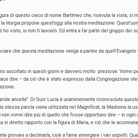
ura di questo cieco di nome Bartimeo che, ricevuta la vista, si 
la liturgia propone quest’oggi alla nostra meditazione. Quest’uom
ti ho visto, io non ti lascerò. Ed entra a far parte del gruppo de
sciare che questa meditazione venga a partire da quell’Evangelo 
mo ascoltato in questi giorni e davvero molto preziose. Vorrei p
 piace dire – da ciò che è stato espresso dalla Congregazione st
azione.
umile ancella”. Di Suor Lucia è unanimemente riconosciuta questa 
sta stessa parola viene utilizzata nel Magnificat, la Madonna la us
i non vorrei dire più di quello che fosse opportuno dire – in ogn
 in diretto rapporto con la figura di Maria, e ciò che le accomuna 
nte provare a declinarla, cioè a farne emergere i vari aspetti. 