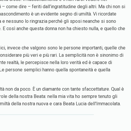
 come dire – feriti dall’ingratitudine degli altri. Ma chi non si
Il nascondimento è un evidente segno di umiltà. Vi ricordate
a e nessuno lo ringrazia perché gli sposi neanche si sono
e. E così anche questa donna non ha chiesto nulla, e quello che
lici, invece che valgono sono le persone importanti, quelle che
onsiderare più veri e più rari. La semplicità non è sinonimo di
e realtà, le percepisce nella loro verità ed è capace di
 Le persone semplici hanno quella spontaneità e quella
ealtà non da poco. È un diamante con tante sfaccettature. Qual è
role della nostra Beata: nella mia vita ho sempre tenuto gli
’umiltà della nostra nuova e cara Beata Lucia dell’Immacolata.