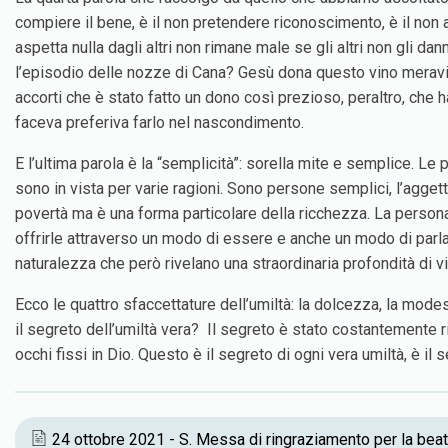
compiere il bene, è il non pretendere riconoscimento, è il non as
aspetta nulla dagli altri non rimane male se gli altri non gli d
l’episodio delle nozze di Cana? Gesù dona questo vino meravig
accorti che è stato fatto un dono così prezioso, peraltro, che
faceva preferiva farlo nel nascondimento.
E l’ultima parola è la “semplicità”: sorella mite e semplice. L
sono in vista per varie ragioni. Sono persone semplici, l’aggett
povertà ma è una forma particolare della ricchezza. La persona 
offrirle attraverso un modo di essere e anche un modo di parl
naturalezza che però rivelano una straordinaria profondità di v
Ecco le quattro sfaccettature dell’umiltà: la dolcezza, la modes
il segreto dell’umiltà vera? Il segreto è stato costantemente ri
occhi fissi in Dio. Questo è il segreto di ogni vera umiltà, è i
24 ottobre 2021 - S. Messa di ringraziamento per la beat