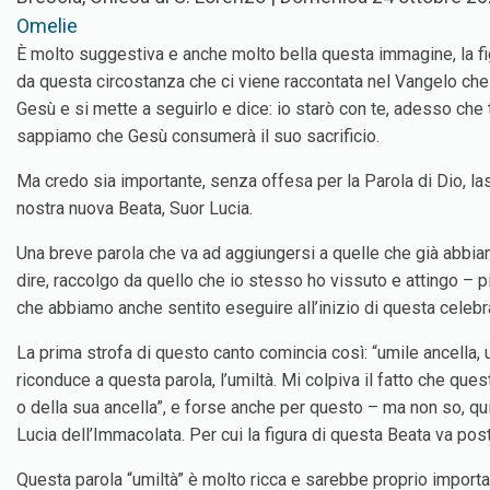
Omelie
È molto suggestiva e anche molto bella questa immagine, la fig
da questa circostanza che ci viene raccontata nel Vangelo che 
Gesù e si mette a seguirlo e dice: io starò con te, adesso che 
sappiamo che Gesù consumerà il suo sacrificio.
Ma credo sia importante, senza offesa per la Parola di Dio, la
nostra nuova Beata, Suor Lucia.
Una breve parola che va ad aggiungersi a quelle che già abbia
dire, raccolgo da quello che io stesso ho vissuto e attingo –
che abbiamo anche sentito eseguire all’inizio di questa celebr
La prima strofa di questo canto comincia così: “umile ancella, 
riconduce a questa parola, l’umiltà. Mi colpiva il fatto che que
o della sua ancella”, e forse anche per questo – ma non so, qu
Lucia dell’Immacolata. Per cui la figura di questa Beata va posta
Questa parola “umiltà” è molto ricca e sarebbe proprio importa