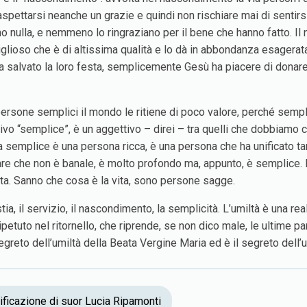
pettarsi neanche un grazie e quindi non rischiare mai di sentirsi –
anno nulla, e nemmeno lo ringraziano per il bene che hanno fatto. 
lioso che è di altissima qualità e lo dà in abbondanza esagerat
 ha salvato la loro festa, semplicemente Gesù ha piacere di donar
e persone semplici il mondo le ritiene di poco valore, perché semp
ivo “semplice”, è un aggettivo – direi – tra quelli che dobbiamo c
semplice è una persona ricca, è una persona che ha unificato tant
are che non è banale, è molto profondo ma, appunto, è semplice.
ita. Sanno che cosa è la vita, sono persone sagge.
tia, il servizio, il nascondimento, la semplicità. L’umiltà è una r
petuto nel ritornello, che riprende, se non dico male, le ultime pa
l segreto dell’umiltà della Beata Vergine Maria ed è il segreto dell
ificazione di suor Lucia Ripamonti