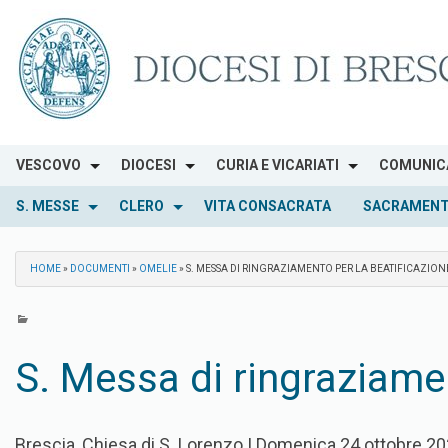
Skip
to
content
VESCOVO
DIOCESI
CURIA E VICARIATI
COMUNIC
S. MESSE
CLERO
VITA CONSACRATA
SACRAMENT
HOME
»
DOCUMENTI
»
OMELIE
»
S. MESSA DI RINGRAZIAMENTO PER LA BEATIFICAZION
S. Messa di ringraziamen
Brescia, Chiesa di S. Lorenzo | Domenica 24 ottobre 2