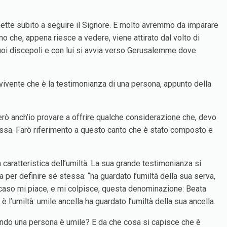
mette subito a seguire il Signore. E molto avremmo da imparare
o che, appena riesce a vedere, viene attirato dal volto di
i suoi discepoli e con lui si avvia verso Gerusalemme dove
vivente che è la testimonianza di una persona, appunto della
erò anch’io provare a offrire qualche considerazione che, devo
essa. Farò riferimento a questo canto che è stato composto e
caratteristica dell’umiltà. La sua grande testimonianza si
a per definire sé stessa: “ha guardato l’umiltà della sua serva,
i caso mi piace, e mi colpisce, questa denominazione: Beata
è l’umiltà: umile ancella ha guardato l’umiltà della sua ancella.
Quando una persona è umile? E da che cosa si capisce che è