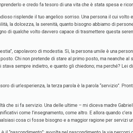
prenderlo e credo fa tesoro di una vita che è stata spesa e rico
radioso risplende il tuo angelico sorriso. Una persona il cui vol
abilità, la dolcezza, la serenità, quanto bisogno abbiamo di pers
sogno di qualche volto davvero capace di trasmettere questa sere
estia”, capolavoro di modestia. Sì, la persona umile è una perso
o posto. Chi non pretende di stare al primo posto, ma neanche al 
i stava sempre indietro, e quanto gli chiedono; ma perché? Lei di
oro di un’esperienza, la terza parola è la parola “servizio”. Pron
ltà che si fa servizio. Una delle ultime – mi diceva madre Gabriel
gnificativi come l’insegnamento, come altro. E allora quando c’er
ualsiasi cosa ci fosse bisogno e a maggior ragione per servizi um
è il “nascondimento”: avvolta nel nascondimento la via percorri d