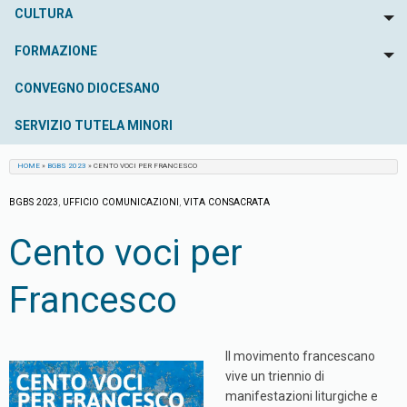
CULTURA
To
FORMAZIONE
To
CONVEGNO DIOCESANO
SERVIZIO TUTELA MINORI
HOME
»
BGBS 2023
»
CENTO VOCI PER FRANCESCO
BGBS 2023
,
UFFICIO COMUNICAZIONI
,
VITA CONSACRATA
Cento voci per
Francesco
Il movimento francescano
vive un triennio di
manifestazioni liturgiche e