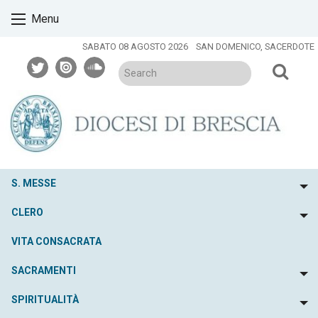
Skip
Menu
to
content
SABATO 08 AGOSTO 2026
SAN DOMENICO, SACERDOTE
twitter
issuu
soundcloud
S. MESSE
To
CLERO
To
VITA CONSACRATA
SACRAMENTI
To
SPIRITUALITÀ
To