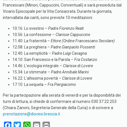
Francescani (Minori, Cappuccini, Conventuali) e sarà presieduta dal
Vicario Episcopale per la Vita Consacrata. Durante la giornata,
intervallata dai canti, sono previste 10 meditazioni:
10.16: Lo svestirsi –
Padre Fiorenzo Reati
10.56: La confessione –
Clarisse Cappuccine
11.40: La fraternità –
Ettore (Ordine Francescano Secolare)
12.08: La preghiera –
Padre Gianpaolo Possenti
12.40: La semplicità –
Padre Luigi Cavagna
14.10: San Francesco e la Parola –
Fra Costanzo
14.46: L’ecologia integrale –
Clarisse di Lovere
15.34: Le stimmate –
Padre Annibale Marini
16.22: L’altissima povertà –
Clarisse di Lovere
17.10: La sequela –
Fra Piergiacomo
Per la partecipazione alla serata di venerdì e per la disponibilità dei
turni di lettura, si chiede di confermare al numero 030 37 22 253
(Chiara Zanoni, Segreteria Generale della Curia) o di scrivere a
prenotazione@diocesi.brescia.it
F
T
W
E
P